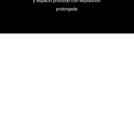
y espacio profundo con exposición
prolongada