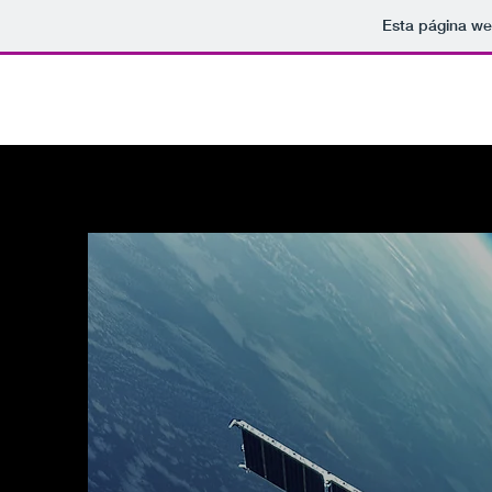
Esta página we
941088219