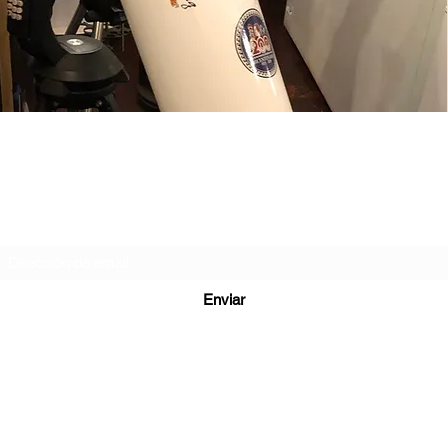
Observatorio Polvo de Estrellas
Formulario de suscripción
Enviar
reservas@hoteltukunmapu.com
941088219