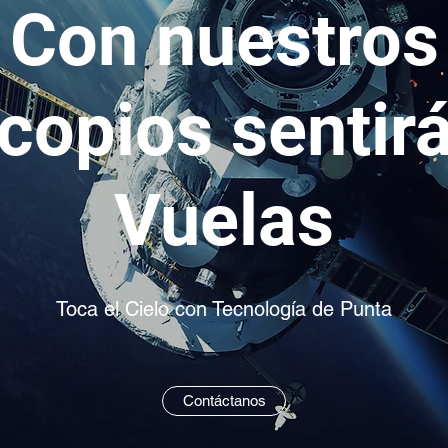
Con nuestros
copios sentir
Vuelas
Toca el Cielo con Tecnología de Punta
Contáctanos